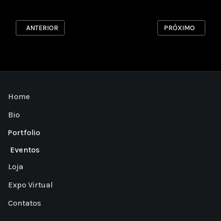
ARTIGO ANTERIOR: DANÇA
PRÓXIMO ARTIGO:
ANTERIOR
PRÓXIMO
Home
Bio
Portfolio
Eventos
Loja
Expo Virtual
Contatos