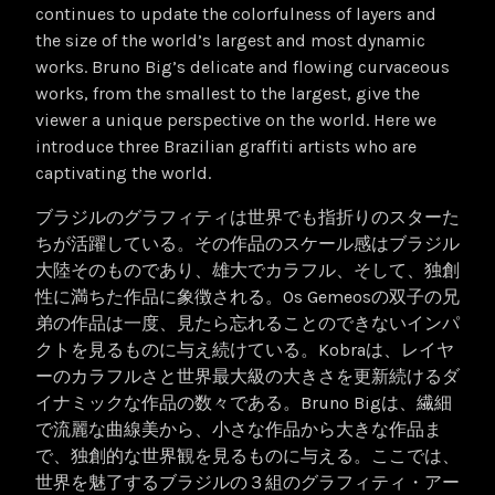
continues to update the colorfulness of layers and
the size of the world’s largest and most dynamic
works. Bruno Big’s delicate and flowing curvaceous
works, from the smallest to the largest, give the
viewer a unique perspective on the world. Here we
introduce three Brazilian graffiti artists who are
captivating the world.
ブラジルのグラフィティは世界でも指折りのスターた
ちが活躍している。その作品のスケール感はブラジル
大陸そのものであり、雄大でカラフル、そして、独創
性に満ちた作品に象徴される。Os Gemeosの双子の兄
弟の作品は一度、見たら忘れることのできないインパ
クトを見るものに与え続けている。Kobraは、レイヤ
ーのカラフルさと世界最大級の大きさを更新続けるダ
イナミックな作品の数々である。Bruno Bigは、繊細
で流麗な曲線美から、小さな作品から大きな作品ま
で、独創的な世界観を見るものに与える。ここでは、
世界を魅了するブラジルの３組のグラフィティ・アー