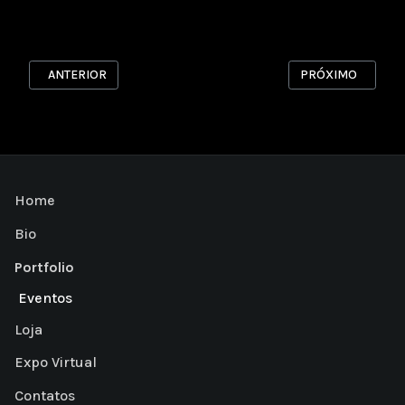
ARTIGO ANTERIOR: TROFÉU HEINEKEN F1
PRÓXIMO ARTIGO:
ANTERIOR
PRÓXIMO
Home
Bio
Portfolio
Eventos
Loja
Expo Virtual
Contatos