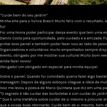
“Cuide bem do seu jardim”
Minha arte para o Vulica Brasil! Muito feliz com o resultado, 
fiz!
Foi uma honra poder participar desse evento que tem uma en
Danilo Costa pela oportunidade, pelo cuidado e a amizade. Foi
pintar esse painel e também poder fazer isso ao lado de pess
Organizadores e voluntários muito empenhados sempre dispost
evento, obrigado por me mostrar sua cultura! Muito bom ree
ainda fazer novos!
Obrigado! Um obrigado em especial para minha equipe!
Sobre o painel, Quando fui convidado queria fazer algo bast
mensagem. Depois de alguns esboços cheguei a ideia da mul
Isso me levou a poesia de Mario Quintana que diz em uma pa
"O segredo é não cuidar das borboletas e sim cuidar do jardi
" Que é uma metáfora sobre cuidar de si mesmo e procurar 
que a coisas boas retornarão. Cuide bem de si mesmo, bem do